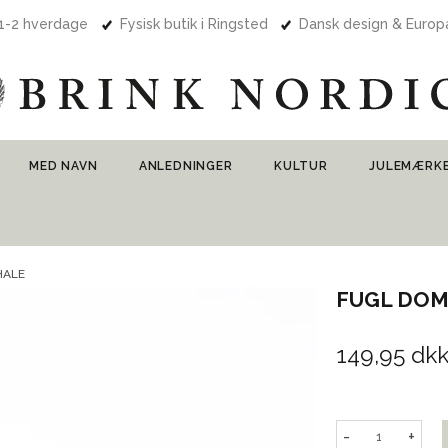
 1-2 hverdage
Fysisk butik i Ringsted
Dansk design & Euro
MED NAVN
ANLEDNINGER
KULTUR
JULEMÆRK
HALE
FUGL DOM
149,95 dk
-
+