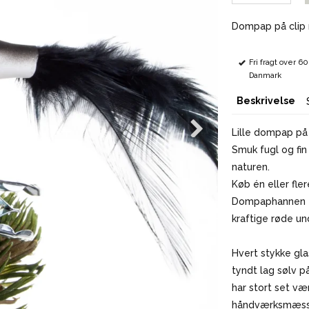
Dompap på clip 
Fri fragt over 6
Danmark
Beskrivelse
Lille dompap på 
Smuk fugl og fin 
naturen.
Køb én eller fler
Dompaphannen er
kraftige røde un
Hvert stykke gl
tyndt lag sølv p
har stort set væ
håndværksmæssig