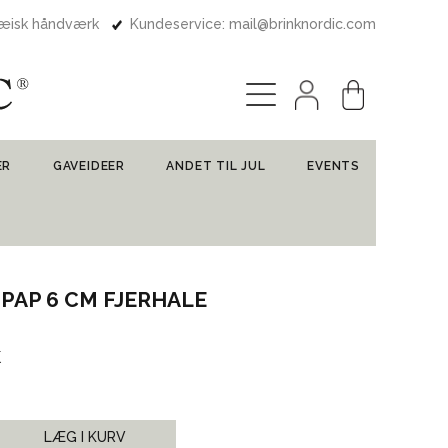
pæisk håndværk
Kundeservice: mail@brinknordic.com
ER
GAVEIDEER
ANDET TIL JUL
EVENTS
PAP 6 CM FJERHALE
k
LÆG I KURV