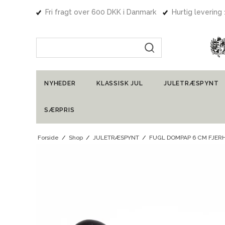
Fri fragt over 600 DKK i Danmark
Hurtig levering
Indtast søgning
NYHEDER
KLASSISK JUL
JULETRÆSPYNT
SÆRPRIS
Forside
/
Shop
/
JULETRÆSPYNT
/
FUGL DOMPAP 6 CM FJER