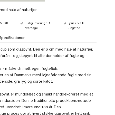
VINMARKØRER
med hale af naturfjer.
00 DKK i
Hurtig levering 1-2
Fysisk butik i
hverdage
Ringsted
Specifikationer
clip som glaspynt. Den er 6 cm med hale af naturfjer.
forårs- og julepynt til alle der holder af fugle og
e - måske din helt egen fugleflok.
 en af Danmarks mest iøjnefaldende fugle med sin
derside, grå ryg og sorte kalot.
aspynt er mundblæst og smukt hånddekoreret med et
å indersiden. Denne traditionelle produktionsmetode
ret uændret i mere end 100 år. Den
e proces gør at hvert stykke glaspynt er helt unik.