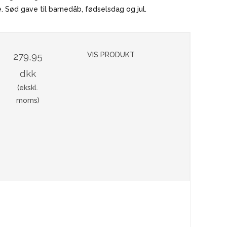
VINMARKØRER
 Sød gave til barnedåb, fødselsdag og jul.
279,95
VIS PRODUKT
dkk
(ekskl.
moms)