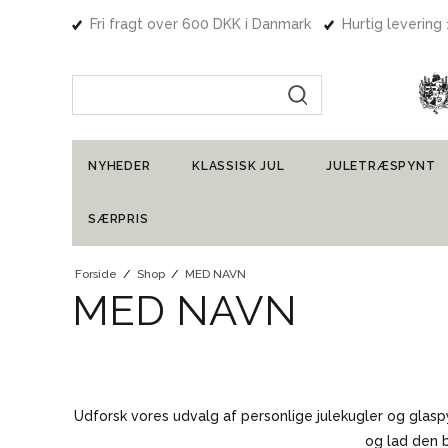
Fri fragt over 600 DKK i Danmark
Hurtig levering
Indtast søgning
NYHEDER
KLASSISK JUL
JULETRÆSPYNT
SÆRPRIS
Forside
/
Shop
/
MED NAVN
MED NAVN
Udforsk vores udvalg af personlige julekugler og glasp
og lad den b