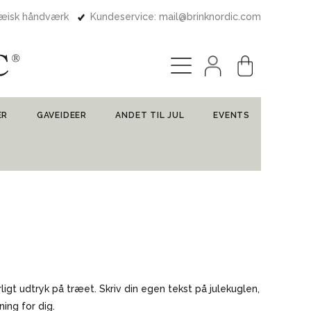
pæisk håndværk
Kundeservice: mail@brinknordic.com
ER
GAVEIDEER
ANDET TIL JUL
EVENTS
gt udtryk på træet. Skriv din egen tekst på julekuglen,
ning for dig.