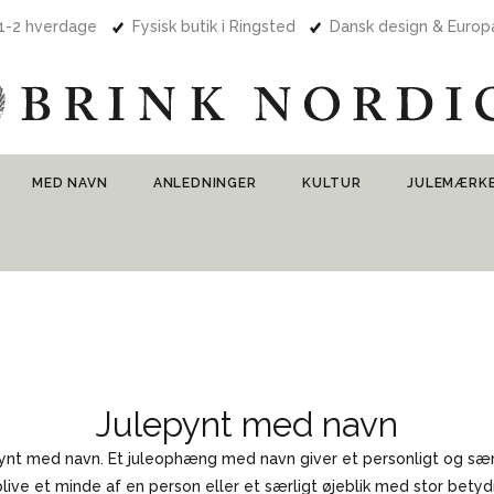
 1-2 hverdage
Fysisk butik i Ringsted
Dansk design & Euro
MED NAVN
ANLEDNINGER
KULTUR
JULEMÆRK
Julepynt med navn
ynt med navn. Et juleophæng med navn giver et personligt og særli
live et minde af en person eller et særligt øjeblik med stor betyd