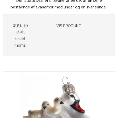
Den stolte svanefar. Svanefar en del af en serie
bestående af svanemor med unger og en svaneunge.
199,95
VIS PRODUKT
dkk
(ekskl.
moms)