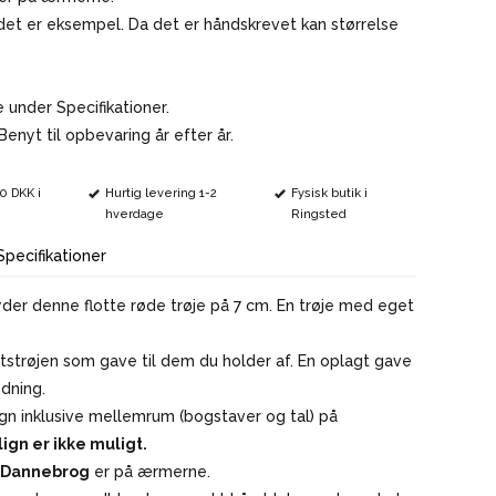
det er eksempel. Da det er håndskrevet kan størrelse
.
 under Specifikationer.
enyt til opbevaring år efter år.
00 DKK i
Hurtig levering 1-2
Fysisk butik i
hverdage
Ringsted
Specifikationer
byder denne flotte røde trøje på 7 cm. En trøje med eget
tstrøjen som gave til dem du holder af. En oplagt gave
edning.
tegn inklusive mellemrum (bogstaver og tal) på
lign er ikke muligt.
g Dannebrog
er på ærmerne.