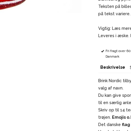
Teksten på bille
på tekst variere
Vigtig: Læs mere
Leveres i æske. B
Fri fragt over 6
Danmark
Beskrivelse
Brink Nordic til
valg af navn.
Du kan give spor
til en særlig anl
Skriv op til 14 
trøjen.
Emojis o.
Det danske
fla