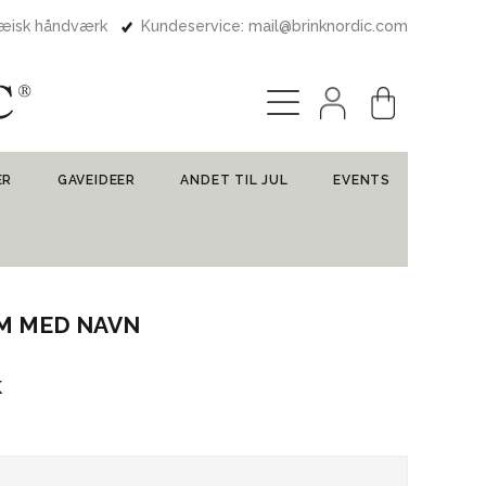
pæisk håndværk
Kundeservice: mail@brinknordic.com
ER
GAVEIDEER
ANDET TIL JUL
EVENTS
CM MED NAVN
k