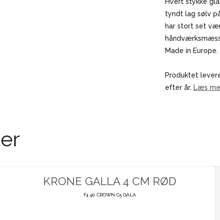
Hvert stykke gl
tyndt lag sølv p
har stort set væ
håndværksmæssig
Made in Europe.
Produktet levere
efter år.
Læs mer
er
KRONE GALLA 4 CM RØD
F4 40 CROWN C5 GALA