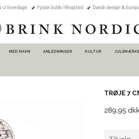
 1-2 hverdage
Fysisk butik i Ringsted
Dansk design & Euro
MED NAVN
ANLEDNINGER
KULTUR
JULEMÆRK
TRØJE 7 
289,95 dk