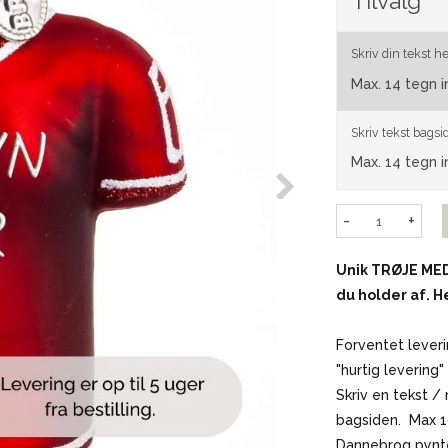
Tilvalg
Skriv din tekst he
Max. 14 tegn 
Skriv tekst bagsi
Max. 14 tegn 
-
+
Unik TRØJE MED
du holder af.
He
Forventet leverin
"hurtig levering
Skriv en tekst 
bagsiden. Max 1
Dannebrog pynt