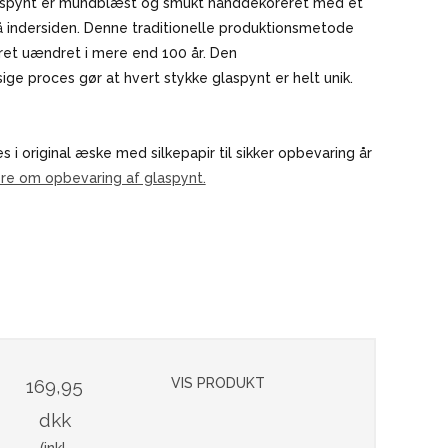
aspynt er mundblæst og smukt hånddekoreret med et
å indersiden. Denne traditionelle produktionsmetode
ret uændret i mere end 100 år. Den
e proces gør at hvert stykke glaspynt er helt unik.
s i original æske med silkepapir til sikker opbevaring år
e om opbevaring af glaspynt.
169,95
VIS PRODUKT
dkk
(inkl.