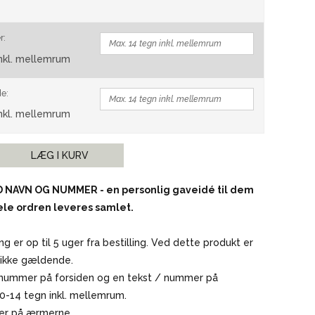
VINMARKØRER
r:
inkl. mellemrum
de:
inkl. mellemrum
LÆG I KURV
 NAVN OG NUMMER - en personlig gaveidé til dem
le ordren leveres samlet.
g er op til 5 uger fra bestilling. Ved dette produkt er
" ikke gældende.
/ nummer på forsiden og en tekst / nummer på
0-14 tegn inkl. mellemrum.
er på ærmerne.