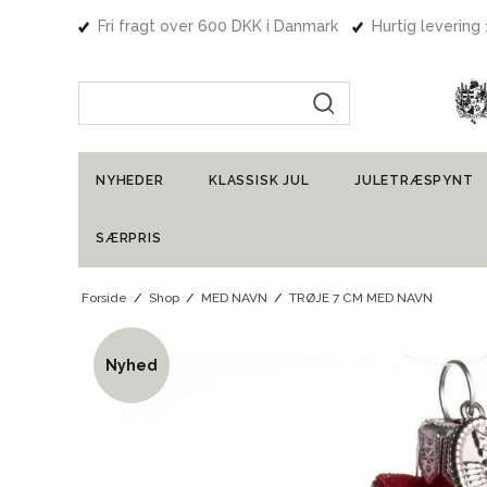
Fri fragt over 600 DKK i Danmark
Hurtig levering
Indtast søgning
NYHEDER
KLASSISK JUL
JULETRÆSPYNT
SÆRPRIS
Forside
/
Shop
/
MED NAVN
/
TRØJE 7 CM MED NAVN
Nyhed