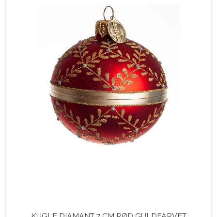
KUGLE DIAMANT 7 CM RØD GULDFARVET