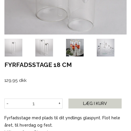
FYRFADSSTAGE 18 CM
129,95 dkk
-
+
LÆG I KURV
Fyrfadsstage med plads til dit yndlings glaspynt. Flot hele
året, til hverdag og fest.