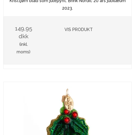
Kristtjørn blad som julepynt. Brink Nordic 20 års jubilæum
2023.
149,95
VIS PRODUKT
dkk
(inkl.
moms)