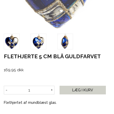
FLETHJERTE 5 CM BLÅ GULDFARVET
169,95 dkk
-
+
LÆG I KURV
Flethjertet af mundblæst glas.