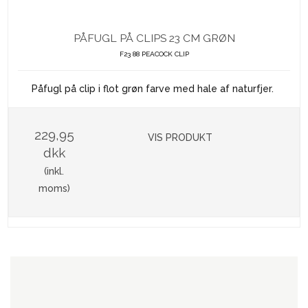
PÅFUGL PÅ CLIPS 23 CM GRØN
F23 88 PEACOCK CLIP
Påfugl på clip i flot grøn farve med hale af naturfjer.
229,95
VIS PRODUKT
dkk
(inkl.
moms)