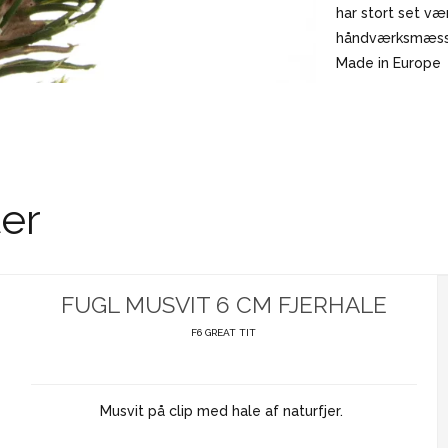
har stort set væ
håndværksmæssig
Made in Europe
er
FUGL MUSVIT 6 CM FJERHALE
F6 GREAT TIT
Musvit på clip med hale af naturfjer.