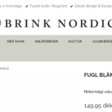
 1-2 hverdage
Fysisk butik i Ringsted
Dansk design & Euro
MED NAVN
ANLEDNINGER
KULTUR
JULEMÆRK
ERHALE
FUGL BLÅ
Midlertidigt uds
149,95 dk