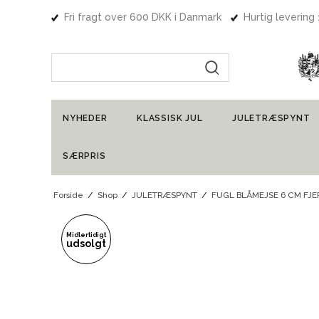
Fri fragt over 600 DKK i Danmark
Hurtig levering
Indtast søgning
NYHEDER
KLASSISK JUL
JULETRÆSPYNT
SÆRPRIS
Forside
/
Shop
/
JULETRÆSPYNT
/
FUGL BLÅMEJSE 6 CM FJ
Midlertidigt
udsolgt