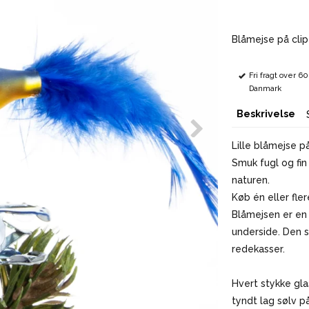
Blåmejse på clip
Fri fragt over 6
Danmark
Beskrivelse
Lille blåmejse p
Smuk fugl og fin 
naturen.
Køb én eller fler
Blåmejsen er en 
underside. Den 
redekasser.
Hvert stykke gl
tyndt lag sølv p