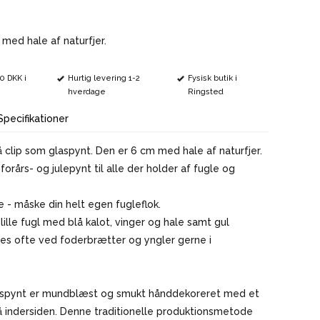
VINMARKØRER
 med hale af naturfjer.
00 DKK i
Hurtig levering 1-2
Fysisk butik i
hverdage
Ringsted
Specifikationer
å clip som glaspynt. Den er 6 cm med hale af naturfjer.
forårs- og julepynt til alle der holder af fugle og
e - måske din helt egen fugleflok.
lille fugl med blå kalot, vinger og hale samt gul
ses ofte ved foderbrætter og yngler gerne i
aspynt er mundblæst og smukt hånddekoreret med et
å indersiden. Denne traditionelle produktionsmetode