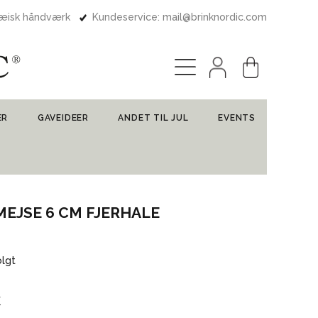
pæisk håndværk
Kundeservice: mail@brinknordic.com
ER
GAVEIDEER
ANDET TIL JUL
EVENTS
MEJSE 6 CM FJERHALE
olgt
k