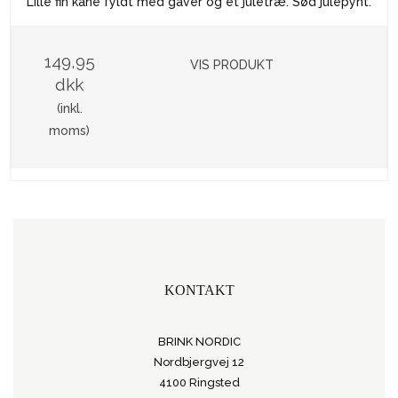
Lille fin kane fyldt med gaver og et juletræ. Sød julepynt.
149,95
VIS PRODUKT
dkk
(inkl.
moms)
KONTAKT
BRINK NORDIC
Nordbjergvej 12
4100 Ringsted