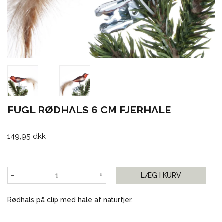
FUGL RØDHALS 6 CM FJERHALE
149,95 dkk
-
+
LÆG I KURV
Rødhals på clip med hale af naturfjer.