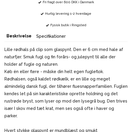
Fri fragt over 600 DKK i Danmark
Hurtig levering 1-2 hverdage
Fysisk butik i Ringsted
Beskrivelse
Specifikationer
Lille rødhals på clip som glaspynt. Den er 6 cm med hale af
naturfjer. Smuk fugl og fin forårs- og julepynt til alle der
holder af fugle og naturen.
Køb én eller flere - måske din helt egen fugleflok.
Rødhalsen, også kaldet rødkælk, er en lille og meget
almindelig dansk fugl, der tilhører fluesnapperfamilien. Fuglen
kendes let på sin karakteristiske oprette holdning og det
rustrøde bryst, som lyser op mod den lysegrå bug. Den trives
især I skov med tæt krat, men ses også ofte i haver og
parker.
Hvert stykke glaspynt er mundblæst og smukt