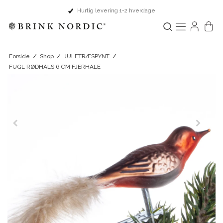
Fysisk butik i Ringsted
Forside
/
Shop
/
JULETRÆSPYNT
/
FUGL RØDHALS 6 CM FJERHALE