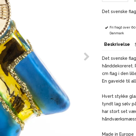
Det svenske flag
Fri fragt over 6
Danmark
Beskrivelse
Det svenske flag
hånddekoreret. P
cm flag i den lil
En gaveidé til al
Hvert stykke gl
tyndt lag sølv p
har stort set væ
håndværksmæssig
Made in Europe