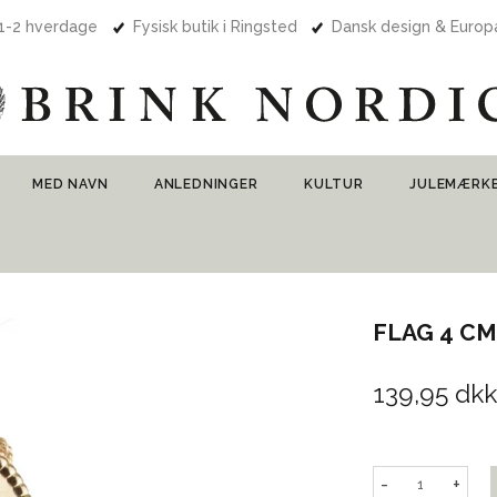
 1-2 hverdage
Fysisk butik i Ringsted
Dansk design & Euro
MED NAVN
ANLEDNINGER
KULTUR
JULEMÆRK
FLAG 4 C
139,95 dkk
-
+