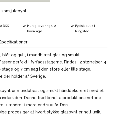
VINMARKØRER
 som julepynt.
00 DKK i
Hurtig levering 1-2
Fysisk butik i
hverdage
Ringsted
Specifikationer
, blåt og gult, i mundblæst glas og smukt
asser perfekt i fyrfadsstagerne. Findes i 2 størrelser. 4
le stage og 7 cm flag i den store eller lille stage.
le der holder af Sverige.
aspynt er mundblæst og smukt hånddekoreret med et
å indersiden. Denne traditionelle produktionsmetode
ret uændret i mere end 100 år. Den
e proces gør at hvert stykke glaspynt er helt unik.