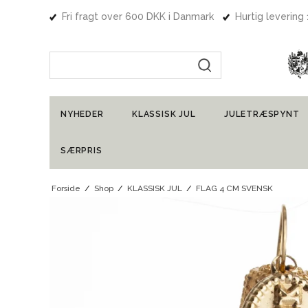
Fri fragt over 600 DKK i Danmark
Hurtig levering
Indtast søgning
NYHEDER
KLASSISK JUL
JULETRÆSPYNT
SÆRPRIS
Forside
/
Shop
/
KLASSISK JUL
/
FLAG 4 CM SVENSK