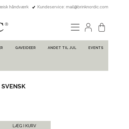
pæisk håndværk
Kundeservice: mail@brinknordic.com
ER
GAVEIDEER
ANDET TIL JUL
EVENTS
M SVENSK
LÆG I KURV