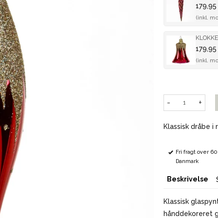
179,95
(inkl. m
KLOKKE
179,95
(inkl. m
-
+
Klassisk dråbe i
Fri fragt over 6
Danmark
Beskrivelse
Klassisk glaspyn
hånddekoreret gl