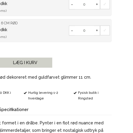
VINMARKØRER
 dkk
-
+
oms)
 6 CM RØD
 dkk
-
+
oms)
LÆG I KURV
 rød dekoreret med guldfarvet glimmer 11 cm.
00 DKK i
Hurtig levering 1-2
Fysisk butik i
hverdage
Ringsted
Specifikationer
t formet i en dråbe. Pynter i en flot rød nuance med
immerdetaljer, som bringer et nostalgisk udtryk på