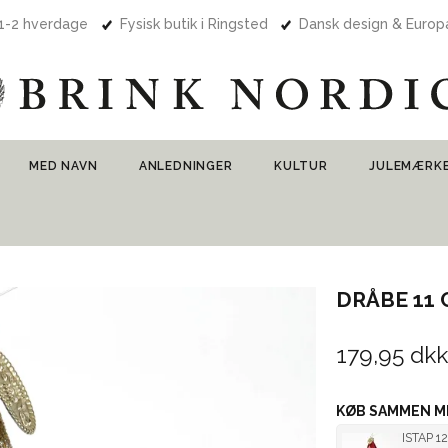
 1-2 hverdage
Fysisk butik i Ringsted
Dansk design & Euro
MED NAVN
ANLEDNINGER
KULTUR
JULEMÆRK
DRÅBE 11
179,95 dkk
KØB SAMMEN M
ISTAP 1