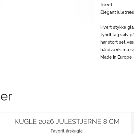
træet.
Elegant juletræs
Hvert stykke gl
tyndt lag sølv p
har stort set væ
håndværksmæssig
Made in Europe
er
KUGLE 2026 JULESTJERNE 8 CM
Favorit årskugle