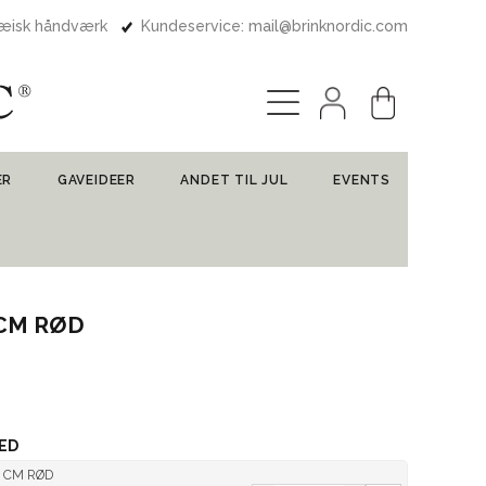
pæisk håndværk
Kundeservice: mail@brinknordic.com
ER
GAVEIDEER
ANDET TIL JUL
EVENTS
 CM RØD
ED
2 CM RØD