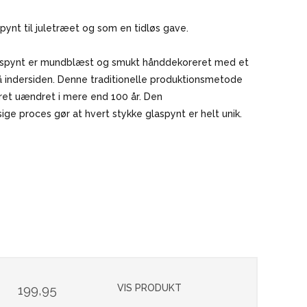
pynt til juletræet og som en tidløs gave.
aspynt er mundblæst og smukt hånddekoreret med et
å indersiden. Denne traditionelle produktionsmetode
ret uændret i mere end 100 år. Den
e proces gør at hvert stykke glaspynt er helt unik.
199,95
VIS PRODUKT