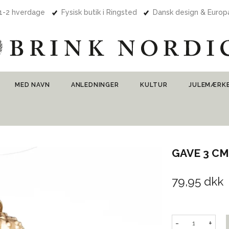
 1-2 hverdage
Fysisk butik i Ringsted
Dansk design & Euro
MED NAVN
ANLEDNINGER
KULTUR
JULEMÆRK
GAVE 3 C
79,95 dkk
-
+