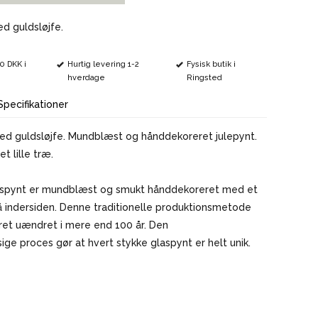
VINMARKØRER
ed guldsløjfe.
00 DKK i
Hurtig levering 1-2
Fysisk butik i
hverdage
Ringsted
Specifikationer
med guldsløjfe. Mundblæst og hånddekoreret julepynt.
t lille træ.
aspynt er mundblæst og smukt hånddekoreret med et
å indersiden. Denne traditionelle produktionsmetode
ret uændret i mere end 100 år. Den
e proces gør at hvert stykke glaspynt er helt unik.