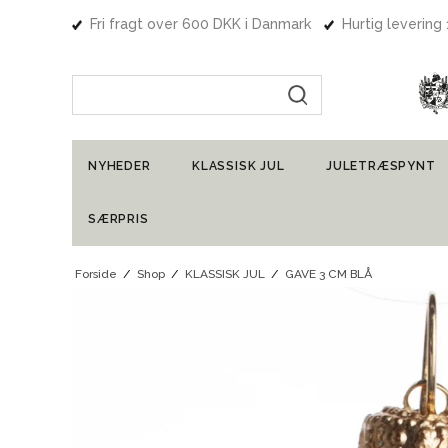
Fri fragt over 600 DKK i Danmark
Hurtig levering
Indtast søgning
NYHEDER
KLASSISK JUL
JULETRÆSPYNT
SÆRPRIS
Forside
/
Shop
/
KLASSISK JUL
/
GAVE 3 CM BLÅ