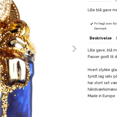
Lille blå gave m
Fri fragt over 6
Danmark
Beskrivelse
Lille gave, blå 
Passer godt til de
Hvert stykke gl
tyndt lag sølv p
har stort set væ
håndværksmæssig
Made in Europe