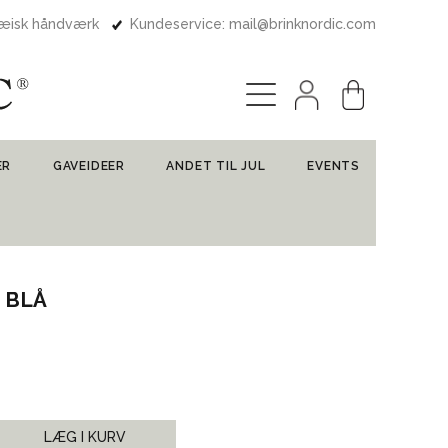
pæisk håndværk
Kundeservice: mail@brinknordic.com
ER
GAVEIDEER
ANDET TIL JUL
EVENTS
M BLÅ
LÆG I KURV