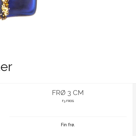
er
FRØ 3 CM
F3 FROG
Fin frø.