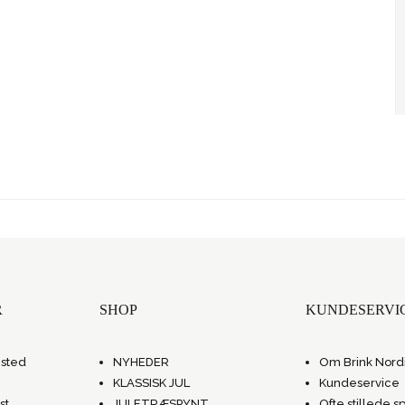
R
SHOP
KUNDESERVI
gsted
NYHEDER
Om Brink Nord
KLASSISK JUL
Kundeservice
st.
JULETRÆSPYNT
Ofte stillede 