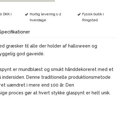
VINMARKØRER
00 DKK i
Hurtig levering 1-2
Fysisk butik i
hverdage
Ringsted
Specifikationer
d græsker til alle der holder af halloween og
hyggelig god gaveidé.
aspynt er mundblæst og smukt hånddekoreret med et
å indersiden. Denne traditionelle produktionsmetode
ret uændret i mere end 100 år. Den
e proces gør at hvert stykke glaspynt er helt unik.