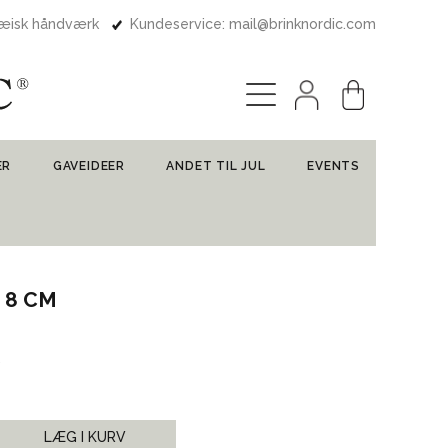
pæisk håndværk
Kundeservice: mail@brinknordic.com
ER
GAVEIDEER
ANDET TIL JUL
EVENTS
 8 CM
LÆG I KURV