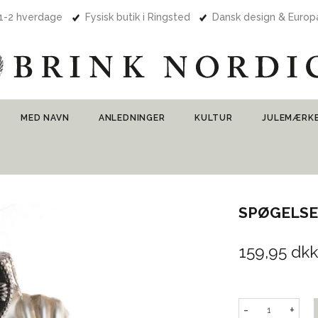
 1-2 hverdage
Fysisk butik i Ringsted
Dansk design & Euro
MED NAVN
ANLEDNINGER
KULTUR
JULEMÆRK
SPØGELSE
159,95 dkk
-
+