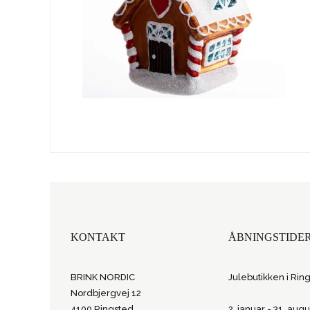
KONTAKT
ÅBNINGSTIDE
BRINK NORDIC
Julebutikken i Rin
Nordbjergvej 12
4100 Ringsted
2. januar - 31. augu