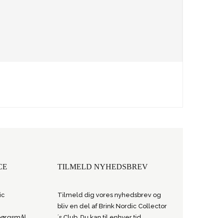
CE
TILMELD NYHEDSBREV
ic
Tilmeld dig vores nyhedsbrev og
bliv en del af Brink Nordic Collector
spørgsmål
´s Club. Du kan til enhver tid