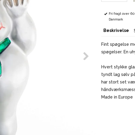
Fri fragt over 6
Danmark
Beskrivelse
Fint spøgelse me
spøgelser. En u
Hvert stykke gl
tyndt lag sølv p
har stort set væ
håndværksmæssig
Made in Europe