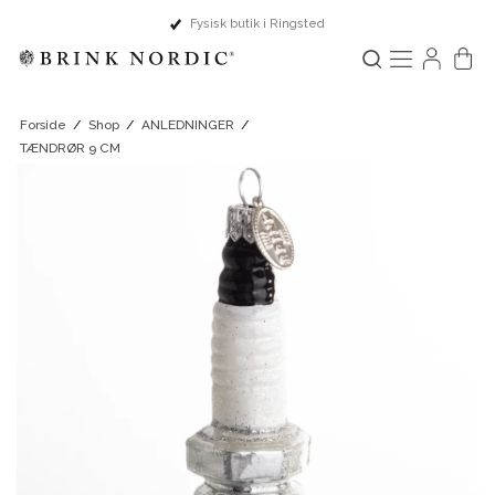
Dansk design & Europæisk håndværk
Forside
/
Shop
/
ANLEDNINGER
/
TÆNDRØR 9 CM