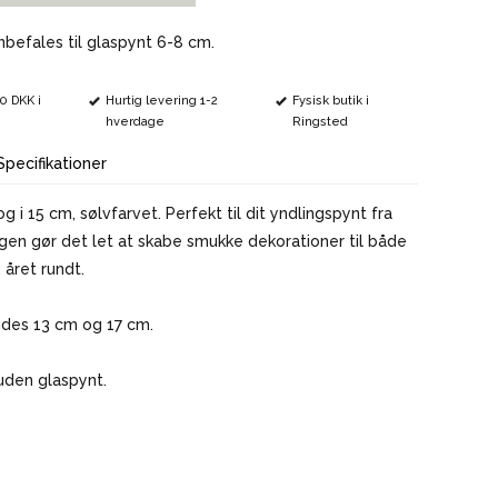
VINMARKØRER
nbefales til glaspynt 6-8 cm.
00 DKK i
Hurtig levering 1-2
Fysisk butik i
hverdage
Ringsted
Specifikationer
 i 15 cm, sølvfarvet. Perfekt til dit yndlingspynt fra
ogen gør det let at skabe smukke dekorationer til både
 året rundt.
ndes 13 cm og 17 cm.
uden glaspynt.