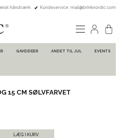
pæisk håndværk
Kundeservice: mail@brinknordic.com
ER
GAVEIDEER
ANDET TIL JUL
EVENTS
OG 15 CM SØLVFARVET
LÆG I KURV