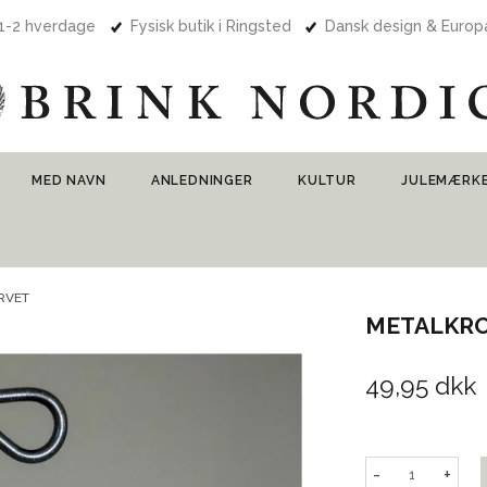
 1-2 hverdage
Fysisk butik i Ringsted
Dansk design & Euro
MED NAVN
ANLEDNINGER
KULTUR
JULEMÆRK
RVET
METALKR
49,95 dkk
-
+