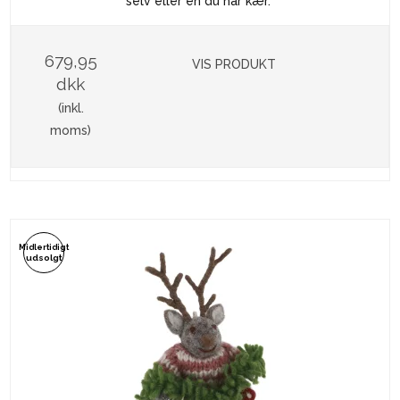
selv eller en du har kær.
679,95
VIS PRODUKT
dkk
(inkl.
moms)
Midlertidigt
udsolgt