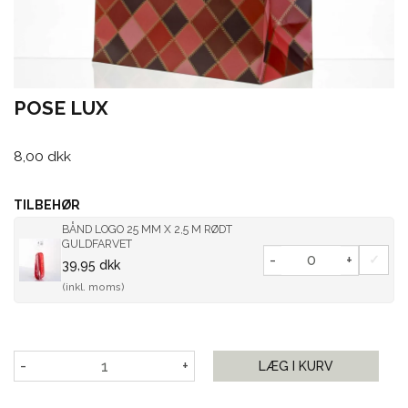
POSE LUX
8,00 dkk
TILBEHØR
BÅND LOGO 25 MM X 2,5 M RØDT
GULDFARVET
-
+
39,95 dkk
(inkl. moms)
-
+
LÆG I KURV