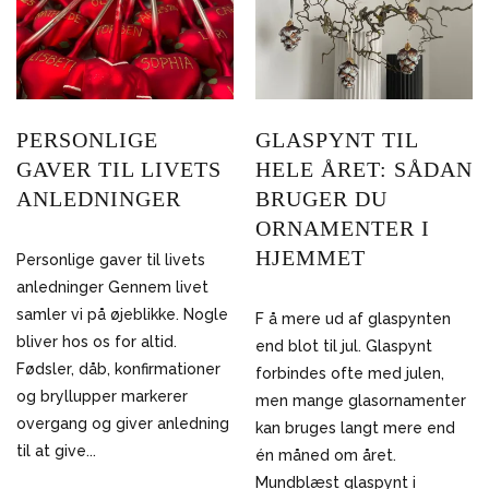
PERSONLIGE
GLASPYNT TIL
GAVER TIL LIVETS
HELE ÅRET: SÅDAN
ANLEDNINGER
BRUGER DU
ORNAMENTER I
HJEMMET
Personlige gaver til livets
anledninger Gennem livet
samler vi på øjeblikke. Nogle
F å mere ud af glaspynten
bliver hos os for altid.
end blot til jul. Glaspynt
Fødsler, dåb, konfirmationer
forbindes ofte med julen,
og bryllupper markerer
men mange glasornamenter
overgang og giver anledning
kan bruges langt mere end
til at give...
én måned om året.
Mundblæst glaspynt i