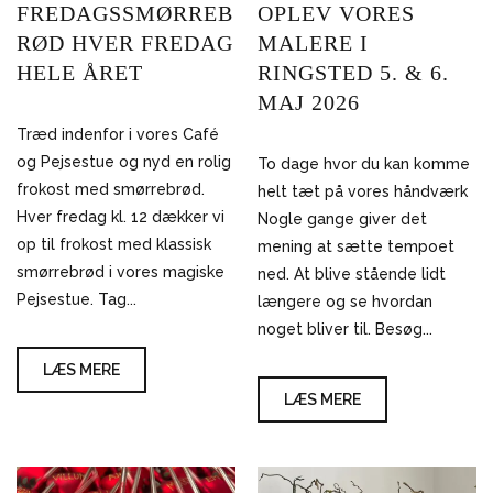
FREDAGSSMØRREB
OPLEV VORES
RØD HVER FREDAG
MALERE I
HELE ÅRET
RINGSTED 5. & 6.
MAJ 2026
Træd indenfor i vores Café
og Pejsestue og nyd en rolig
To dage hvor du kan komme
frokost med smørrebrød.
helt tæt på vores håndværk
Hver fredag kl. 12 dækker vi
Nogle gange giver det
op til frokost med klassisk
mening at sætte tempoet
smørrebrød i vores magiske
ned. At blive stående lidt
Pejsestue. Tag...
længere og se hvordan
noget bliver til. Besøg...
LÆS MERE
LÆS MERE