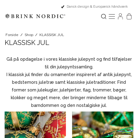
Dansk design & Europæisk håndværk
Forside
/
Shop
/
KLASSISK JUL
KLASSISK JUL
Gå på opdagelse i vores klassiske julepynt og find tilføjelser
til din julepyntssamling.
I klassisk jul finder du ornamenter inspireret af antik julepynt,
bedstemors juletræ samt klassiske juletraditioner. Find
former som julekugler, julehjerter, flag, trommer, bøger,
klokker og meget mere, der bringer minderne tilbage til
barndommen og den nostalgiske jul.