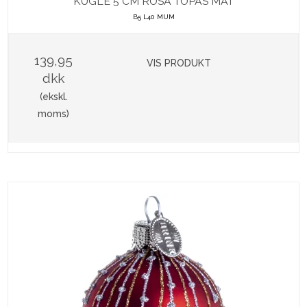
KUGLE 5 CM ROSA TOPAS MAT
B5 L40 MUM
139,95
VIS PRODUKT
dkk
(ekskl.
moms)