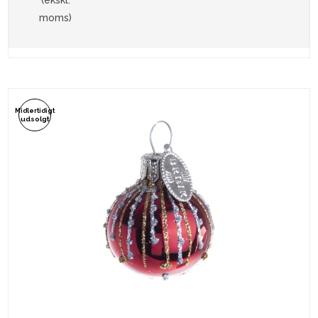
moms)
Midlertidigt
udsolgt