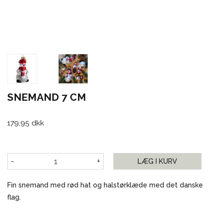
SNEMAND 7 CM
179,95 dkk
-
+
LÆG I KURV
Fin snemand med rød hat og halstørklæde med det danske
flag.