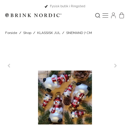
ed
Dansk design & Europæisk håndv
Forside
/
Shop
/
KLASSISK JUL
/
SNEMAND 7 CM