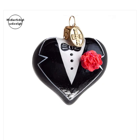
Midlertidigt
udsolgt