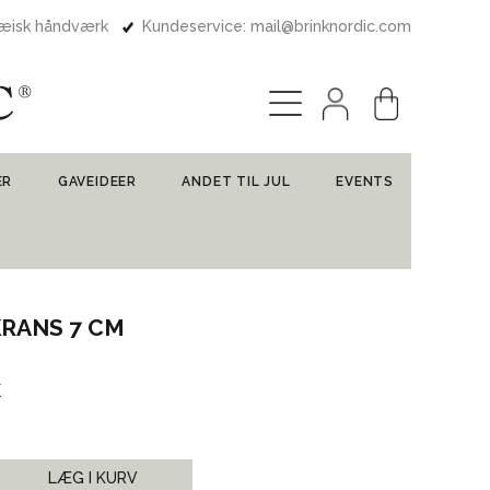
pæisk håndværk
Kundeservice: mail@brinknordic.com
ER
GAVEIDEER
ANDET TIL JUL
EVENTS
KRANS 7 CM
k
LÆG I KURV