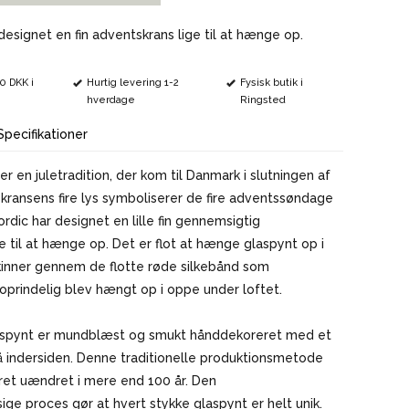
VINMARKØRER
 designet en fin adventskrans lige til at hænge op.
00 DKK i
Hurtig levering 1-2
Fysisk butik i
hverdage
Ringsted
Specifikationer
r en juletradition, der kom til Danmark i slutningen af
kransens fire lys symboliserer de fire adventssøndage
Nordic har designet en lille fin gennemsigtig
e til at hænge op. Det er flot at hænge glaspynt op i
kinner gennem de flotte røde silkebånd som
prindelig blev hængt op i oppe under loftet.
aspynt er mundblæst og smukt hånddekoreret med et
å indersiden. Denne traditionelle produktionsmetode
ret uændret i mere end 100 år. Den
e proces gør at hvert stykke glaspynt er helt unik.