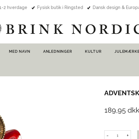
 1-2 hverdage
Fysisk butik i Ringsted
Dansk design & Euro
MED NAVN
ANLEDNINGER
KULTUR
JULEMÆRK
ADVENTS
189,95 dk
-
+