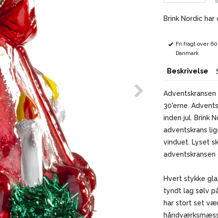
Brink Nordic har
Fri fragt over 6
Danmark
Beskrivelse
Adventskransen e
30'erne. Advents
inden jul. Brink 
adventskrans lig
vinduet. Lyset s
adventskransen o
Hvert stykke gl
tyndt lag sølv p
har stort set væ
håndværksmæssig