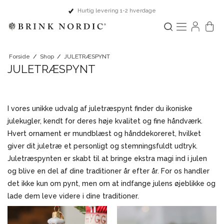
Hurtig levering 1-2 hverdage
Forside
/
Shop
/
JULETRÆSPYNT
JULETRÆSPYNT
I vores unikke udvalg af juletræspynt finder du ikoniske
julekugler, kendt for deres høje kvalitet og fine håndværk.
Hvert ornament er mundblæst og hånddekoreret, hvilket
giver dit juletræ et personligt og stemningsfuldt udtryk.
Juletræspynten er skabt til at bringe ekstra magi ind i julen
og blive en del af dine traditioner år efter år. For os handler
det ikke kun om pynt, men om at indfange julens øjeblikke og
lade dem leve videre i dine traditioner.