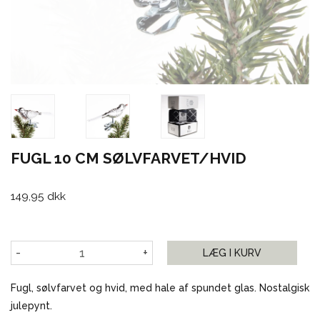
FUGL 10 CM SØLVFARVET/HVID
149,95 dkk
-
+
LÆG I KURV
Fugl, sølvfarvet og hvid, med hale af spundet glas. Nostalgisk
julepynt.