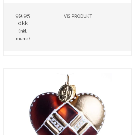
99,95
VIS PRODUKT
dkk
(inkl.
moms)