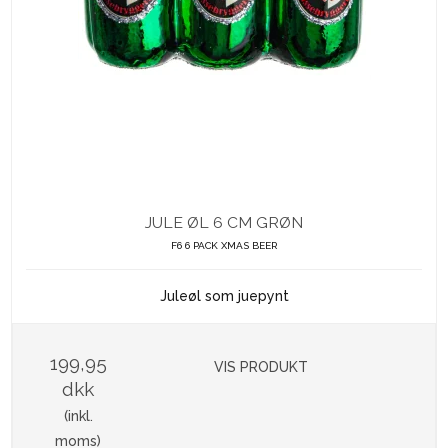
JULE ØL 6 CM GRØN
F6 6 PACK XMAS BEER
Juleøl som juepynt
199,95
VIS PRODUKT
dkk
(inkl.
moms)