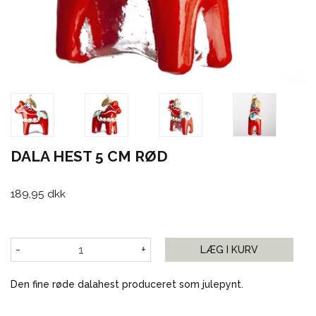
DALA HEST 5 CM RØD
189,95 dkk
-
+
LÆG I KURV
Den fine røde dalahest produceret som julepynt.