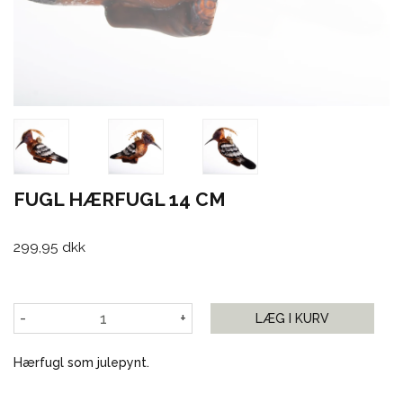
FUGL HÆRFUGL 14 CM
299,95 dkk
-
+
LÆG I KURV
Hærfugl som julepynt.