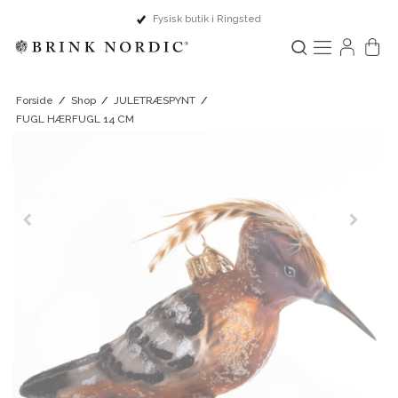
Dansk design & Europæisk håndværk
Forside
/
Shop
/
JULETRÆSPYNT
/
FUGL HÆRFUGL 14 CM