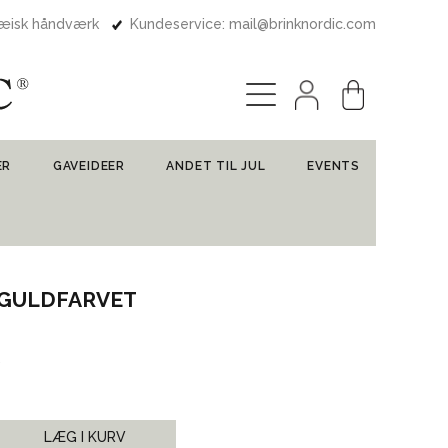
pæisk håndværk
Kundeservice: mail@brinknordic.com
ER
GAVEIDEER
ANDET TIL JUL
EVENTS
M GULDFARVET
LÆG I KURV