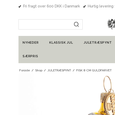
Fri fragt over 600 DKK i Danmark
Hurtig levering
Indtast søgning
NYHEDER
KLASSISK JUL
JULETRÆSPYNT
SÆRPRIS
Forside
/
Shop
/
JULETRÆSPYNT
/
FISK 8 CM GULDFARVET