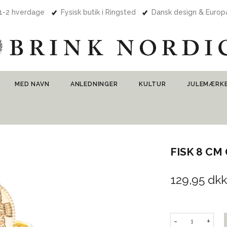
 1-2 hverdage
Fysisk butik i Ringsted
Dansk design & Euro
MED NAVN
ANLEDNINGER
KULTUR
JULEMÆRK
FISK 8 C
129,95 dkk
-
+