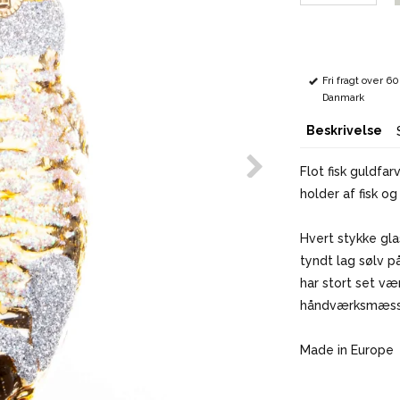
Fri fragt over 6
Danmark
Beskrivelse
Flot fisk guldfar
holder af fisk og
Hvert stykke gl
tyndt lag sølv p
har stort set væ
håndværksmæssig
Made in Europe