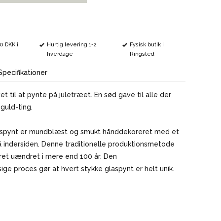
VINMARKØRER
00 DKK i
Hurtig levering 1-2
Fysisk butik i
hverdage
Ringsted
Specifikationer
vet til at pynte på juletræet. En sød gave til alle der
 guld-ting.
aspynt er mundblæst og smukt hånddekoreret med et
å indersiden. Denne traditionelle produktionsmetode
ret uændret i mere end 100 år. Den
e proces gør at hvert stykke glaspynt er helt unik.