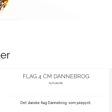
er
FLAG 4 CM DANNEBROG
F4 FLAG DK
Det danske flag Dannebrog, som julepynt.