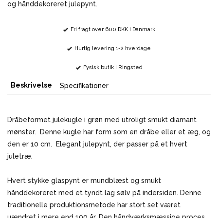
og hånddekoreret julepynt.
Fri fragt over 600 DKK i Danmark
Hurtig levering 1-2 hverdage
Fysisk butik i Ringsted
Beskrivelse
Specifikationer
Dråbeformet julekugle i grøn med utroligt smukt diamant
mønster. Denne kugle har form som en dråbe eller et æg, og
den er 10 cm. Elegant julepynt, der passer på et hvert
juletræ.
Hvert stykke glaspynt er mundblæst og smukt
hånddekoreret med et tyndt lag sølv på indersiden. Denne
traditionelle produktionsmetode har stort set været
uændret i mere end 100 år. Den håndværksmæssige proces