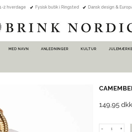
 1-2 hverdage
Fysisk butik i Ringsted
Dansk design & Euro
MED NAVN
ANLEDNINGER
KULTUR
JULEMÆRK
CAMEMBE
149,95 dk
-
+