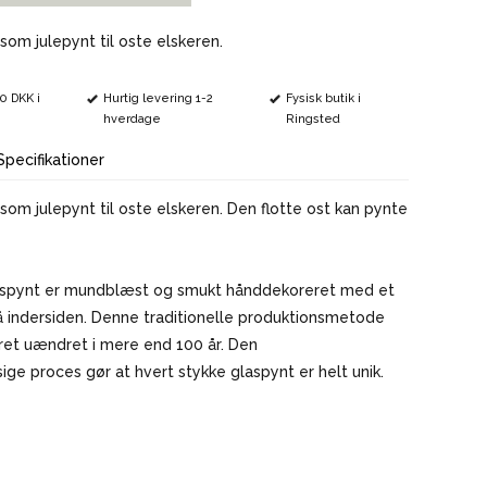
VINMARKØRER
om julepynt til oste elskeren.
00 DKK i
Hurtig levering 1-2
Fysisk butik i
hverdage
Ringsted
Specifikationer
m julepynt til oste elskeren. Den flotte ost kan pynte
aspynt er mundblæst og smukt hånddekoreret med et
å indersiden. Denne traditionelle produktionsmetode
ret uændret i mere end 100 år. Den
e proces gør at hvert stykke glaspynt er helt unik.