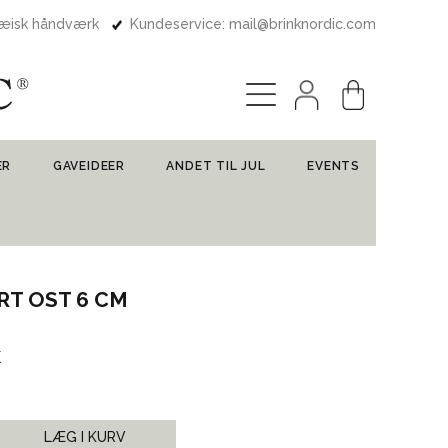
pæisk håndværk
Kundeservice: mail@brinknordic.com
ER
GAVEIDEER
ANDET TIL JUL
EVENTS
RT OST 6 CM
k
LÆG I KURV