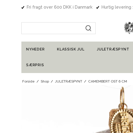
Fri fragt over 600 DKK i Danmark
Hurtig levering
Indtast søgning
NYHEDER
KLASSISK JUL
JULETRÆSPYNT
SÆRPRIS
Forside
/
Shop
/
JULETRÆSPYNT
/
CAMEMBERT OST 6 CM