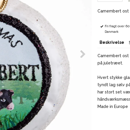
Camembert ost s
Fri fragt over 6
Danmark
Beskrivelse
Camembert ost so
på juletræet.
Hvert stykke gl
tyndt lag sølv p
har stort set væ
håndværksmæssig
Made in Europe