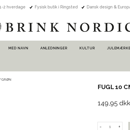
 1-2 hverdage
Fysisk butik i Ringsted
Dansk design & Euro
MED NAVN
ANLEDNINGER
KULTUR
JULEMÆRK
T/GRØN
FUGL 10
149,95 dk
-
+