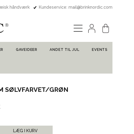
pæisk håndværk
Kundeservice: mail@brinknordic.com
ER
GAVEIDEER
ANDET TIL JUL
EVENTS
 CM SØLVFARVET/GRØN
k
LÆG I KURV