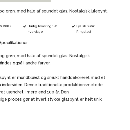
VINMARKØRER
 og grøn, med hale af spundet glas. Nostalgisk julepynt.
00 DKK i
Hurtig levering 1-2
Fysisk butik i
hverdage
Ringsted
Specifikationer
 og grøn, med hale af spundet glas. Nostalgisk
findes også i andre farver.
aspynt er mundblæst og smukt hånddekoreret med et
å indersiden. Denne traditionelle produktionsmetode
ret uændret i mere end 100 år. Den
e proces gør at hvert stykke glaspynt er helt unik.