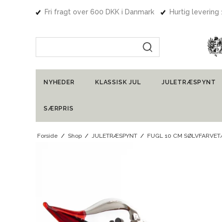
Fri fragt over 600 DKK i Danmark
Hurtig levering
Indtast søgning
NYHEDER
KLASSISK JUL
JULETRÆSPYNT
SÆRPRIS
Forside
/
Shop
/
JULETRÆSPYNT
/
FUGL 10 CM SØLVFARVE