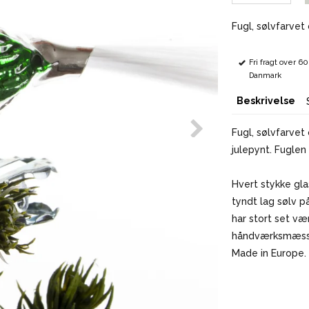
Fugl, sølvfarvet
Fri fragt over 6
Danmark
Beskrivelse
Fugl, sølvfarvet
julepynt. Fuglen 
Hvert stykke gl
tyndt lag sølv p
har stort set væ
håndværksmæssig
Made in Europe.