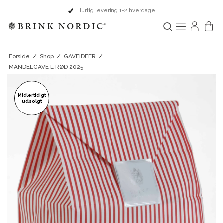
Hurtig levering 1-2 hverdage
Forside
/
Shop
/
GAVEIDEER
/
MANDELGAVE L RØD 2025
Midlertidigt
udsolgt