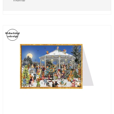
moms)
Midlertidigt
udsolgt