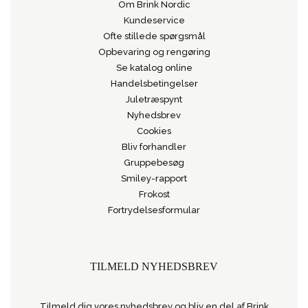
Om Brink Nordic
Kundeservice
Ofte stillede spørgsmål
Opbevaring og rengøring
Se katalog online
Handelsbetingelser
Juletræspynt
Nyhedsbrev
Cookies
Bliv forhandler
Gruppebesøg
Smiley-rapport
Frokost
Fortrydelsesformular
TILMELD NYHEDSBREV
Tilmeld dig vores nyhedsbrev og bliv en del af Brink