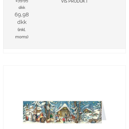
139,95
VIS PRODUKT
dkk
69,98
dkk
(inkl.
moms)