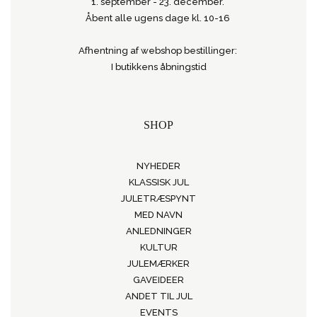
1. september - 23. december.
Åbent alle ugens dage kl. 10-16
Afhentning af webshop bestillinger:
I butikkens åbningstid
SHOP
NYHEDER
KLASSISK JUL
JULETRÆSPYNT
MED NAVN
ANLEDNINGER
KULTUR
JULEMÆRKER
GAVEIDEER
ANDET TIL JUL
EVENTS