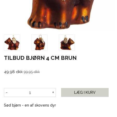
TILBUD BJØRN 4 CM BRUN
49,98 dkk
99,95 dkk
-
+
LÆG I KURV
Sød bjørn - en af skovens dyr