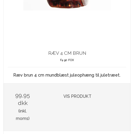
RÆV 4 CM BRUN
F4 90 FOX
Ræv brun 4 cm mundblæst juleophæng til juletræet.
99,95
VIS PRODUKT
dkk
(inkl.
moms)