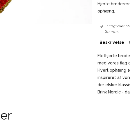
Hjerte broderere
ophæng.
Fri fragt over 6
Danmark
Beskrivelse
Flethjerte brod
med vores flag 
Hvert ophæng er 
inspireret af vor
der elsker klassi
Brink Nordic - d
er