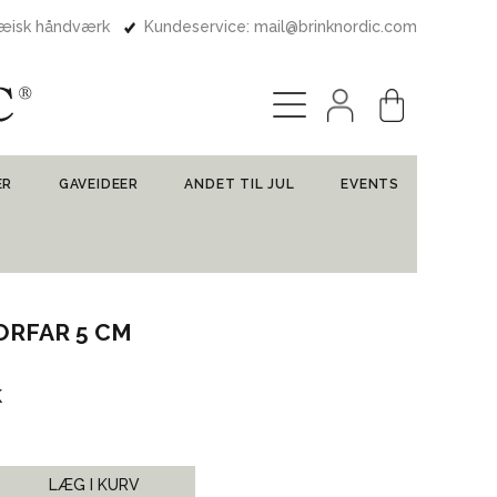
pæisk håndværk
Kundeservice: mail@brinknordic.com
ER
GAVEIDEER
ANDET TIL JUL
EVENTS
ORFAR 5 CM
k
LÆG I KURV