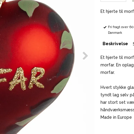
Et hjerte til morf
Fri fragt over 6
Danmark
Beskrivelse
Et hjerte til mor
morfar. En opla
morfar.
Hvert stykke gl
tyndt lag sølv p
har stort set væ
håndværksmæssig
Made in Europe