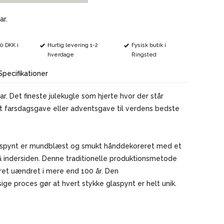
VINMARKØRER
ar.
00 DKK i
Hurtig levering 1-2
Fysisk butik i
hverdage
Ringsted
Specifikationer
far. Det fineste julekugle som hjerte hvor der står
gt farsdagsgave eller adventsgave til verdens bedste
aspynt er mundblæst og smukt hånddekoreret med et
å indersiden. Denne traditionelle produktionsmetode
ret uændret i mere end 100 år. Den
e proces gør at hvert stykke glaspynt er helt unik.