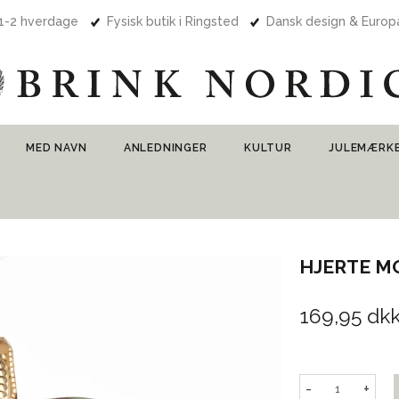
 1-2 hverdage
Fysisk butik i Ringsted
Dansk design & Euro
MED NAVN
ANLEDNINGER
KULTUR
JULEMÆRK
HJERTE M
169,95 dk
-
+