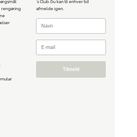
spørgsmål
´s Club. Du kan til enhver tid
 rengøring
afmelde igen.
ine
elser
t
Tilmeld
rmular