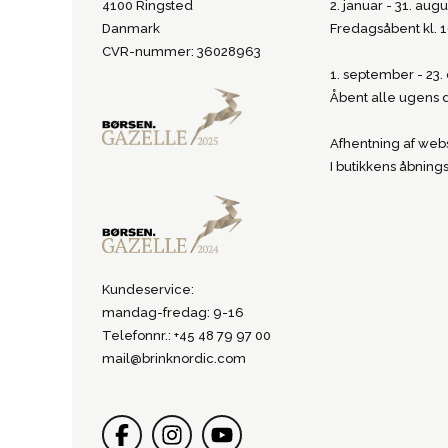
4100 Ringsted
2. januar - 31. augu
Danmark
Fredagsåbent kl. 
CVR-nummer: 36028963
1. september - 23
Åbent alle ugens 
Afhentning af webs
I butikkens åbnings
Kundeservice:
mandag-fredag: 9-16
Telefonnr.: +45 48 79 97 00
mail@brinknordic.com