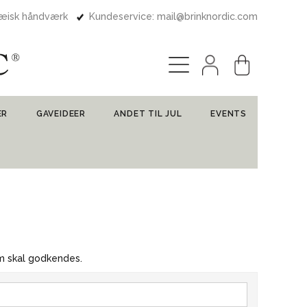
pæisk håndværk
Kundeservice: mail@brinknordic.com
ER
GAVEIDEER
ANDET TIL JUL
EVENTS
m skal godkendes.