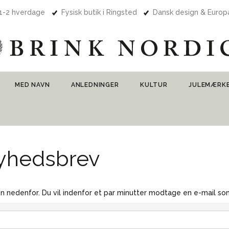
 1-2 hverdage
Fysisk butik i Ringsted
Dansk design & Euro
MED NAVN
ANLEDNINGER
KULTUR
JULEMÆRK
nyhedsbrev
n nedenfor. Du vil indenfor et par minutter modtage en e-mail so