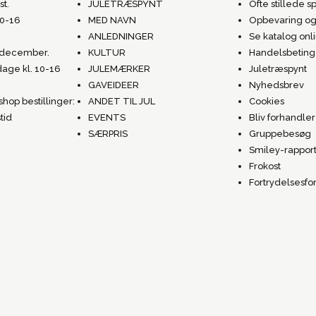
st.
JULETRÆSPYNT
Ofte stillede 
10-16
MED NAVN
Opbevaring og
ANLEDNINGER
Se katalog onl
. december.
KULTUR
Handelsbeting
dage kl. 10-16
JULEMÆRKER
Juletræspynt
GAVEIDEER
Nyhedsbrev
hop bestillinger:
ANDET TIL JUL
Cookies
tid
EVENTS
Bliv forhandler
SÆRPRIS
Gruppebesøg
Smiley-rappor
Frokost
Fortrydelsesfo