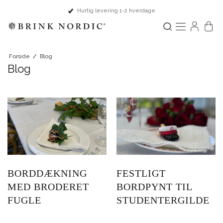
 1-2 hverdage
Fysisk butik i Rin
Forside
/
Blog
Blog
BORDDÆKNING
FESTLIGT
MED BRODERET
BORDPYNT TIL
FUGLE
STUDENTERGILDE