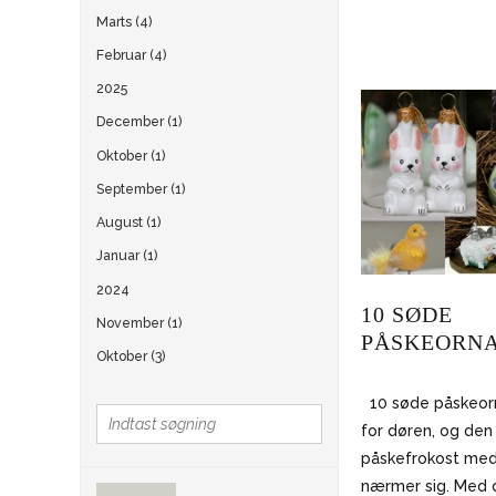
Marts (4)
Februar (4)
2025
December (1)
Oktober (1)
September (1)
August (1)
Januar (1)
2024
10 SØDE
November (1)
PÅSKEORN
Oktober (3)
10 søde påskeor
for døren, og den 
påskefrokost med
nærmer sig. Med 