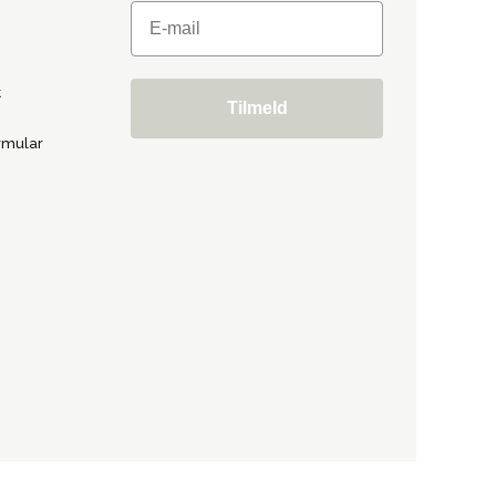
t
Tilmeld
rmular