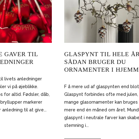
E GAVER TIL
GLASPYNT TIL HELE ÅR
LEDNINGER
SÅDAN BRUGER DU
ORNAMENTER I HJEMM
il livets anledninger
er vi på øjeblikke.
F å mere ud af glaspynten end blot ti
 for altid. Fødsler, dåb,
Glaspynt forbindes ofte med julen
 bryllupper markerer
mange glasornamenter kan bruges 
anledning til at give...
mere end én måned om året. Mund
glaspynt i neutrale farver kan skab
stemning i...