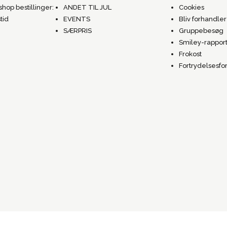
hop bestillinger:
ANDET TIL JUL
Cookies
tid
EVENTS
Bliv forhandler
SÆRPRIS
Gruppebesøg
Smiley-rappor
Frokost
Fortrydelsesfo