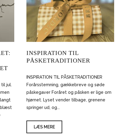
VINMARKØRER
ET:
INSPIRATION TIL
PÅSKETRADITIONER
ET
INSPIRATION TIL PÅSKETRADITIONER
l jul.
Forårsstemning, gækkebreve og søde
, men
påskegaver Foråret og påsken er lige om
langt
hjørnet. Lyset vender tilbage, grenene
blæst
springer ud, og...
e
LÆS MERE