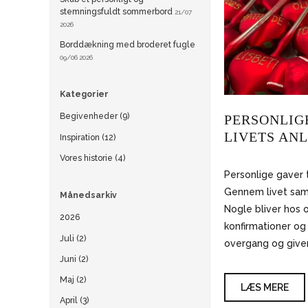
stemningsfuldt sommerbord
21/07
2026
Borddækning med broderet fugle
09/06 2026
Kategorier
Begivenheder (9)
PERSONLIG
LIVETS AN
Inspiration (12)
Vores historie (4)
Personlige gaver t
Gennem livet saml
Månedsarkiv
Nogle bliver hos os
2026
konfirmationer og
Juli (2)
overgang og giver 
Juni (2)
Maj (2)
LÆS MERE
April (3)