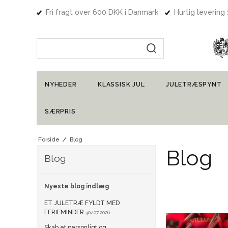
Fri fragt over 600 DKK i Danmark
Hurtig levering
Indtast søgning
NYHEDER
KLASSISK JUL
JULETRÆSPYNT
SÆRPRIS
Forside
/
Blog
Blog
Blog
Nyeste blog indlæg
ET JULETRÆ FYLDT MED
FERIEMINDER
30/07 2026
Skab et personligt og