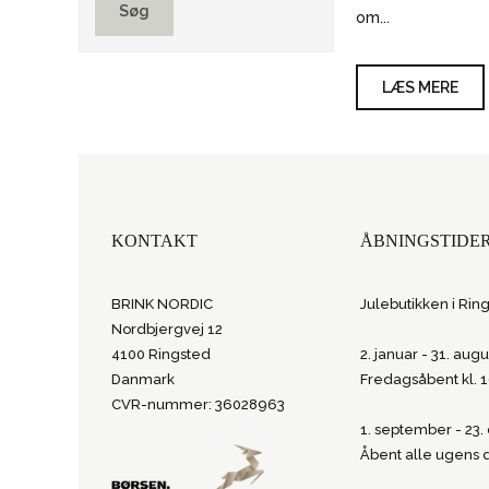
Søg
om...
LÆS MERE
KONTAKT
ÅBNINGSTIDE
BRINK NORDIC
Julebutikken i Rin
Nordbjergvej 12
4100 Ringsted
2. januar - 31. augu
Danmark
Fredagsåbent kl. 
CVR-nummer: 36028963
1. september - 23
Åbent alle ugens 