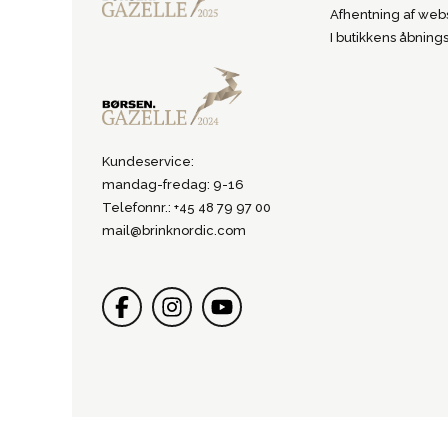
Afhentning af webs
I butikkens åbnings
Kundeservice:
mandag-fredag: 9-16
Telefonnr.: +45 48 79 97 00
mail@brinknordic.com