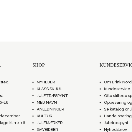
R
SHOP
KUNDESERVI
gsted
NYHEDER
Om Brink Nord
KLASSISK JUL
Kundeservice
st.
JULETRÆSPYNT
Ofte stillede 
10-16
MED NAVN
Opbevaring og
ANLEDNINGER
Se katalog onl
. december.
KULTUR
Handelsbeting
dage kl. 10-16
JULEMÆRKER
Juletræspynt
GAVEIDEER
Nyhedsbrev