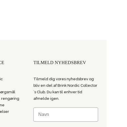
CE
TILMELD NYHEDSBREV
ic
Tilmeld dig vores nyhedsbrev og
bliv en del af Brink Nordic Collector
spørgsmål
´s Club. Du kan til enhver tid
 rengøring
afmelde igen.
ine
elser